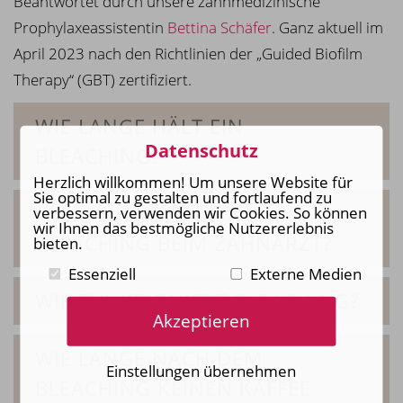
Beantwortet durch unsere zahnmedizinische
Prophylaxeassistentin
Bettina Schäfer
. Ganz aktuell im
April 2023 nach den Richtlinien der „Guided Biofilm
Therapy“ (GBT) zertifiziert.
WIE LANGE HÄLT EIN
Datenschutz
BLEACHING?
Herzlich willkommen! Um unsere Website für
Sie optimal zu gestalten und fortlaufend zu
WIE VIEL KOSTET EINE
verbessern, verwenden wir Cookies. So können
wir Ihnen das bestmögliche Nutzererlebnis
BLEACHING BEIM ZAHNARZT?
bieten.
Essenziell
Externe Medien
WIE FUNKTIONIERT BLEACHING?
Akzeptieren
WIE LANGE NACH DEM
Einstellungen übernehmen
BLEACHING KEINEN KAFFEE