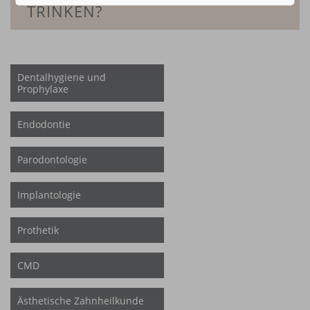
TRINKEN?
Dentalhygiene und
Prophylaxe
Endodontie
Parodontologie
Implantologie
Prothetik
CMD
Ästhetische Zahnheilkunde